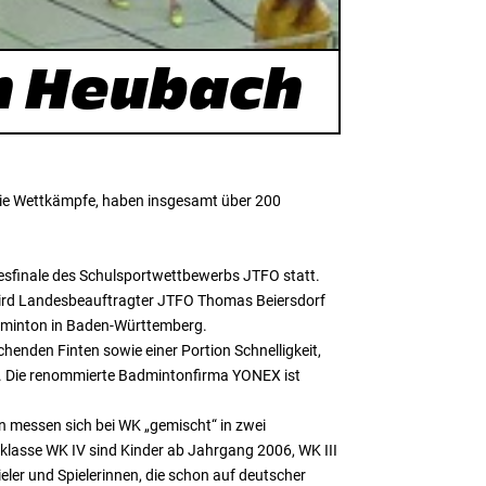
n Heubach
 Die Wettkämpfe, haben insgesamt über 200
desfinale des Schulsportwettbewerbs JTFO statt.
wird Landesbeauftragter JTFO Thomas Beiersdorf
-minton in Baden-Württemberg.
chenden Finten sowie einer Portion Schnelligkeit,
en. Die renommierte Badmintonfirma YONEX ist
n messen sich bei WK „gemischt“ in zwei
lasse WK IV sind Kinder ab Jahrgang 2006, WK III
eler und Spielerinnen, die schon auf deutscher