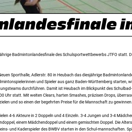
landesfinale i
esjährige Badmintonlandesfinale des Schulsportwettbewerbs JTFO statt.
 Neuen Sporthalle, Adlerstr. 80 in Heubach das diesjährige Badmintonlan
dmintonspielerinnen und Spieler aus ganz Baden-Württemberg starten, 
tungsteams durchführen. Damit ist Heubach im Blickpunkt des Schulbad
.00 Uhr statt. Mit weiten Clears, harten Smashes, präzisen Drops, überras
rzielen und so einen der begehrten Preise für die Mannschaft zu gewinn
ielen 4-6 Akteure in 2 Doppeln und 4 Einzeln. 3-4 Jungen und 3-4 Mädche
ndoppel, einem Mädchendoppel und einem gemischten Doppel. Die Altersk
reins- und Kaderspieler des BWBV starten in den Schul-mannschaften. Spi