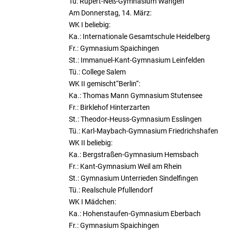
Tü: Rupert-Neß-Gymnasium Wangen
Am Donnerstag, 14. März:
WK I beliebig:
Ka.: Internationale Gesamtschule Heidelberg
Fr.: Gymnasium Spaichingen
St.: Immanuel-Kant-Gymnasium Leinfelden
Tü.: College Salem
WK II gemischt“Berlin“:
Ka.: Thomas Mann Gymnasium Stutensee
Fr.: Birklehof Hinterzarten
St.: Theodor-Heuss-Gymnasium Esslingen
Tü.: Karl-Maybach-Gymnasium Friedrichshafen
WK II beliebig:
Ka.: Bergstraßen-Gymnasium Hemsbach
Fr.: Kant-Gymnasium Weil am Rhein
St.: Gymnasium Unterrieden Sindelfingen
Tü.: Realschule Pfullendorf
WK I Mädchen:
Ka.: Hohenstaufen-Gymnasium Eberbach
Fr.: Gymnasium Spaichingen