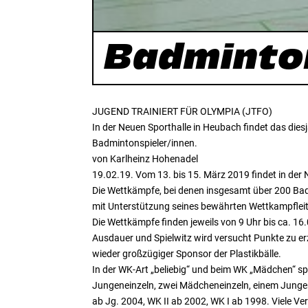
Badminton
JUGEND TRAINIERT FÜR OLYMPIA (JTFO)
In der Neuen Sporthalle in Heubach findet das di
Badmintonspieler/innen.
von Karlheinz Hohenadel
19.02.19. Vom 13. bis 15. März 2019 findet in der
Die Wettkämpfe, bei denen insgesamt über 200 Ba
mit Unterstützung seines bewährten Wettkampflei
Die Wettkämpfe finden jeweils von 9 Uhr bis ca. 16
Ausdauer und Spielwitz wird versucht Punkte zu e
wieder großzügiger Sponsor der Plastikbälle.
In der WK-Art „beliebig“ und beim WK „Mädchen“ sp
Jungeneinzeln, zwei Mädcheneinzeln, einem Junge
ab Jg. 2004, WK II ab 2002, WK I ab 1998. Viele Ve