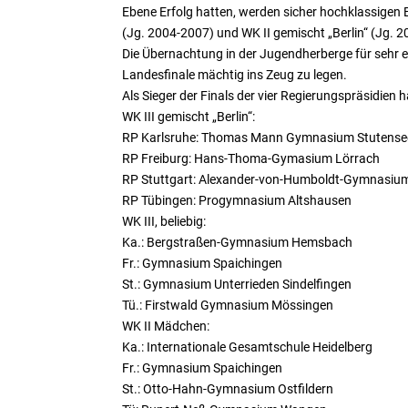
Ebene Erfolg hatten, werden sicher hochklassigen 
(Jg. 2004-2007) und WK II gemischt „Berlin“ (Jg. 2
Die Übernachtung in der Jugendherberge für sehr en
Landesfinale mächtig ins Zeug zu legen.
Als Sieger der Finals der vier Regierungspräsidien 
WK III gemischt „Berlin“:
RP Karlsruhe: Thomas Mann Gymnasium Stutense
RP Freiburg: Hans-Thoma-Gymasium Lörrach
RP Stuttgart: Alexander-von-Humboldt-Gymnasiu
RP Tübingen: Progymnasium Altshausen
WK III, beliebig:
Ka.: Bergstraßen-Gymnasium Hemsbach
Fr.: Gymnasium Spaichingen
St.: Gymnasium Unterrieden Sindelfingen
Tü.: Firstwald Gymnasium Mössingen
WK II Mädchen:
Ka.: Internationale Gesamtschule Heidelberg
Fr.: Gymnasium Spaichingen
St.: Otto-Hahn-Gymnasium Ostfildern