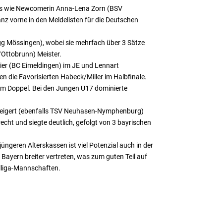
falls wie Newcomerin Anna-Lena Zorn (BSV
anz vorne in den Meldelisten für die Deutschen
gg Mössingen), wobei sie mehrfach über 3 Sätze
/Ottobrunn) Meister.
ier (BC Eimeldingen) im JE und Lennart
 die Favorisierten Habeck/Miller im Halbfinale.
 im Doppel. Bei den Jungen U17 dominierte
Weigert (ebenfalls TSV Neuhasen-Nymphenburg)
echt und siegte deutlich, gefolgt von 3 bayrischen
jüngeren Alterskassen ist viel Potenzial auch in der
 Bayern breiter vertreten, was zum guten Teil auf
lliga-Mannschaften.