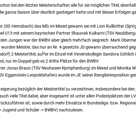
chon bei den letzten Meisterschaften alle für sie möglichen Titel, eben
ie ganze Saison über deutlich gesteigert hatte und mit diesen Erfolgen g
ler (SG Hemsbach) das MD, im Mixed gewann sie mit Lion Rullkötter (SpV
pel U13 mit seinem bayrischen Partner Shaunak Kulkarni (TSV Neubiberg
ei den Jungen war der BWBV aber gleich mehrfach siegreich. Mark Oberme
wurden Meister, das nur an Nr. 4 gesetzte JD gewann überraschend gegen
) 2 Meistertitel, auÎ²er im Einzel mit Vereinskollegin Sandora Göhlich
d, nur im Doppel gab es 2 dritte Plätze für den BWBV.
Partner Jonas Braun (TSV Neuhasen-Nymphenburg) im Mixed und Monika 
(BSV Eggenstein-Leopoldshafen) wurde im JE seiner Ranglistenposition ger
teigerung bezüglich der Meistertitel zu verzeichnen, insbesondere bei den 
uch viele Titel dabei, aber insgesamt ist unter allen Podestplätzen der LV
ckzuführen ist, sowie durch mehr Einsätze in Bundesliga- bzw. Regiona
-> Jugend und Schüler -> BWBV) nachzulesen.