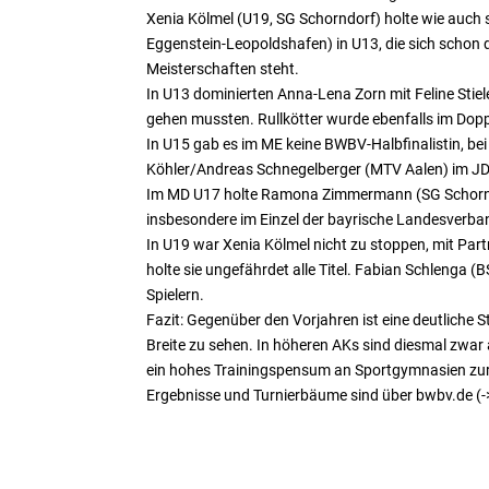
Xenia Kölmel (U19, SG Schorndorf) holte wie auch s
Eggenstein-Leopoldshafen) in U13, die sich schon d
Meisterschaften steht.
In U13 dominierten Anna-Lena Zorn mit Feline Stie
gehen mussten. Rullkötter wurde ebenfalls im Dop
In U15 gab es im ME keine BWBV-Halbfinalistin, b
Köhler/Andreas Schnegelberger (MTV Aalen) im JD 
Im MD U17 holte Ramona Zimmermann (SG Schorndorf
insbesondere im Einzel der bayrische Landesverban
In U19 war Xenia Kölmel nicht zu stoppen, mit 
holte sie ungefährdet alle Titel. Fabian Schlenga 
Spielern.
Fazit: Gegenüber den Vorjahren ist eine deutliche S
Breite zu sehen. In höheren AKs sind diesmal zwar a
ein hohes Trainingspensum an Sportgymnasien zurü
Ergebnisse und Turnierbäume sind über bwbv.de (