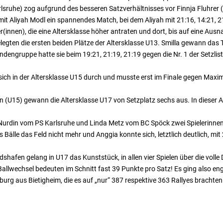
lsruhe) zog aufgrund des besseren Satzverhältnisses vor Finnja Fluhrer
ch mit Aliyah Modl ein spannendes Match, bei dem Aliyah mit 21:16, 14:21, 
innen), die eine Altersklasse höher antraten und dort, bis auf eine Ausn
elegten die ersten beiden Plätze der Altersklasse U13. Smilla gewann das
ndengruppe hatte sie beim 19:21, 21:19, 21:19 gegen die Nr. 1 der Setzlist
h in der Altersklasse U15 durch und musste erst im Finale gegen Maximi
15) gewann die Altersklasse U17 von Setzplatz sechs aus. In dieser Alte
urdin vom PS Karlsruhe und Linda Metz vom BC Spöck zwei Spielerinnen 
 Bälle das Feld nicht mehr und Anggia konnte sich, letztlich deutlich, mit 
fen gelang in U17 das Kunststück, in allen vier Spielen über die volle 
allwechsel bedeuten im Schnitt fast 39 Punkte pro Satz! Es ging also eng
urg aus Bietigheim, die es auf „nur“ 387 respektive 363 Rallyes brachte