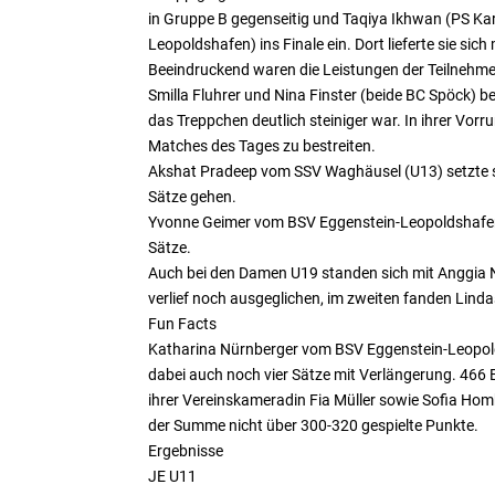
in Gruppe B gegenseitig und Taqiya Ikhwan (PS Kar
Leopoldshafen) ins Finale ein. Dort lieferte sie si
Beeindruckend waren die Leistungen der Teilnehmer(
Smilla Fluhrer und Nina Finster (beide BC Spöck) b
das Treppchen deutlich steiniger war. In ihrer Vorru
Matches des Tages zu bestreiten.
Akshat Pradeep vom SSV Waghäusel (U13) setzte sic
Sätze gehen.
Yvonne Geimer vom BSV Eggenstein-Leopoldshafen (U
Sätze.
Auch bei den Damen U19 standen sich mit Anggia N
verlief noch ausgeglichen, im zweiten fanden Lindas
Fun Facts
Katharina Nürnberger vom BSV Eggenstein-Leopoldsha
dabei auch noch vier Sätze mit Verlängerung. 466 B
ihrer Vereinskameradin Fia Müller sowie Sofia Homb
der Summe nicht über 300-320 gespielte Punkte.
Ergebnisse
JE U11