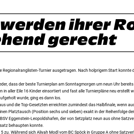
werden ihrer Ro
hend gerecht
 Regionalranglisten-Turnier ausgetragen. Nach holprigem Start konnte
wieder, dass der beste Turnierplan am Sonntagmorgen um neun Uhr bereits 
in aller Eile 16 Kinder einsortiert und fast alle Turnierpläne neu erstellt 
ufgeholt wurde, ging es dann los.
 aus und die Top-Gesetzten erreichten zumindest das Halbfinale, wenn au
 einen Platztausch (Position sechs und sieben) exakt in der Reihenfolge de
 BSV Eggenstein-Leopoldshafen, der von Setzplatz neun aus ohne Satzver
eusatz behaupten konnte.
5 zu. Während sich Aliyah Modl vom BC Spöck in Gruppe A ohne Satzverlust