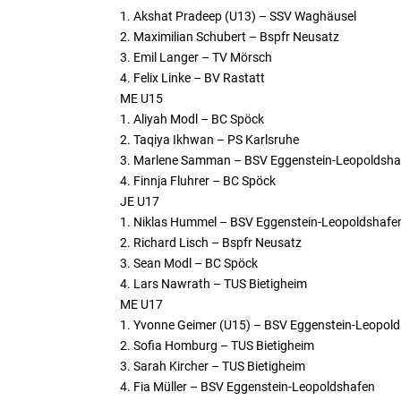
1. Akshat Pradeep (U13) – SSV Waghäusel
2. Maximilian Schubert – Bspfr Neusatz
3. Emil Langer – TV Mörsch
4. Felix Linke – BV Rastatt
ME U15
1. Aliyah Modl – BC Spöck
2. Taqiya Ikhwan – PS Karlsruhe
3. Marlene Samman – BSV Eggenstein-Leopoldsha
4. Finnja Fluhrer – BC Spöck
JE U17
1. Niklas Hummel – BSV Eggenstein-Leopoldshafe
2. Richard Lisch – Bspfr Neusatz
3. Sean Modl – BC Spöck
4. Lars Nawrath – TUS Bietigheim
ME U17
1. Yvonne Geimer (U15) – BSV Eggenstein-Leopol
2. Sofia Homburg – TUS Bietigheim
3. Sarah Kircher – TUS Bietigheim
4. Fia Müller – BSV Eggenstein-Leopoldshafen