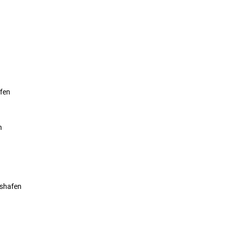
fen
n
dshafen