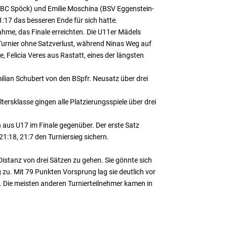
 (BC Spöck) und Emilie Moschina (BSV Eggenstein-
21:17 das besseren Ende für sich hatte.
ahme, das Finale erreichten. Die U11er Mädels
 Turnier ohne Satzverlust, während Ninas Weg auf
e, Felicia Veres aus Rastatt, eines der längsten
lian Schubert von den BSpfr. Neusatz über drei
rsklasse gingen alle Platzierungsspiele über drei
aus U17 im Finale gegenüber. Der erste Satz
21:18, 21:7 den Turniersieg sichern.
Distanz von drei Sätzen zu gehen. Sie gönnte sich
 zu. Mit 79 Punkten Vorsprung lag sie deutlich vor
n. Die meisten anderen Turnierteilnehmer kamen in