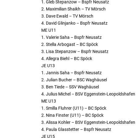
1. Gleb Stepanzow – Bspfr Neusatz
2. Maximilian Shaikh – TV Mörsch
3. Dave Ewald – TV Mörsch
4. David Glinjanko – Bspfr Neusatz
ME U11
1. Valerie Saha – Bspfr Neusatz
2. Stella Arbogast – BC Spöck
3. Lisa Stepanzow – Bspfr Neusatz
4. Allegra Biehl – BC Spöck
JE U13
1. Jannis Saha – Bspfr Neusatz
2. Julian Bucher – BSC Waghäusel
3. Ben Tiede – SSV Waghäusel
4. Julius Michel – BSV Eggenstein-Leopoldshafen
ME U13
1. Smilla Fluhrer (U11) – BC Spöck
2. Nina Finster (U11) – BC Spöck
3. Alissa Kohler – BSV Eggenstein-Leopoldshafen
4. Paula Glasstetter – Bspfr Neusatz
JE U15