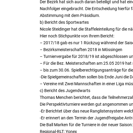
Der Bezirk hat sich auch daran beteiligt und hat ei
Nachfolger eingebracht. Die Entscheidung hierfür f
Abstimmung mit dem Präsidium.
b) Bericht des Sportwartes
Nicole Steidinger hat die Staffeleinteilung für die 
Hier noch Stichpunkte von Ihrem Bericht:
– 2017/18 gab es nur 1 Rückzug während der Sai
– Bezirksmeisterschaften 2018 in Mössingen
– Turniervergabe für 2018/19 ist abgeschlossen un
– Für die Bez. Meisterschaften am 25.05 2019 hat 
– bis zum 30.06. Spielberechtigungsanträge für die
-Die Spielgemeinschaften sollen bis Ende Juni die 
– Vereine mit Zwei Mannschaften in einer Liga müs
c) Bericht des Jugendwarts
Thomas Menchen berichtet, dass die Teilnehmerzahle
Die Perspektivturniere werden gut angenommen un
-Er Berichtet über das neue Ranglistensystem welc
-Er erinnert an den Termin der Jugendfreigabe Ant
Die Ball Marken für die Turniere in der neuer Saison:
Regional-RLT: Yonex