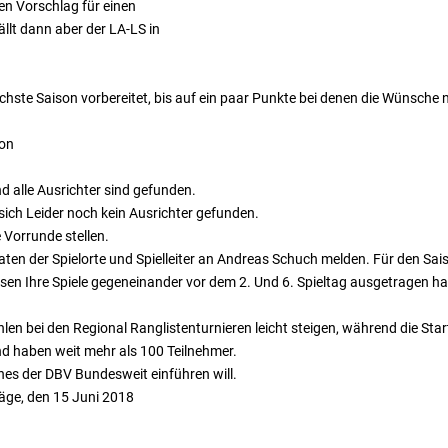
nen Vorschlag für einen
ällt dann aber der LA-LS in
nächste Saison vorbereitet, bis auf ein paar Punkte bei denen die Wünsche n
son
d alle Ausrichter sind gefunden.
sich Leider noch kein Ausrichter gefunden.
 Vorrunde stellen.
Daten der Spielorte und Spielleiter an Andreas Schuch melden. Für den Sai
sen Ihre Spiele gegeneinander vor dem 2. Und 6. Spieltag ausgetragen h
n bei den Regional Ranglistenturnieren leicht steigen, während die Starte
d haben weit mehr als 100 Teilnehmer.
hes der DBV Bundesweit einführen will.
räge, den 15 Juni 2018