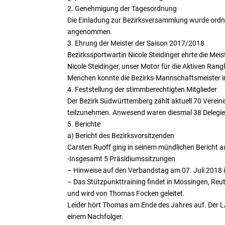
2. Genehmigung der Tagesordnung
Die Einladung zur Bezirksversammlung wurde ordn
angenommen.
3. Ehrung der Meister der Saison 2017/2018
Bezirkssportwartin Nicole Steidinger ehrte die Mei
Nicole Steidinger, unser Motor für die Aktiven Ran
Menchen konnte die Bezirks-Mannschaftsmeister i
4. Feststellung der stimmberechtigten Mitglieder
Der Bezirk Südwürttemberg zählt aktuell 70 Verein
teilzunehmen. Anwesend waren diesmal 38 Delegi
5. Berichte
a) Bericht des Bezirksvorsitzenden
Carsten Ruoff ging in seinem mündlichen Bericht a
-Insgesamt 5 Präsidiumssitzungen
– Hinweise auf den Verbandstag am 07. Juli 2018 
– Das Stützpunkttraining findet in Mössingen, Reu
und wird von Thomas Focken geleitet.
Leider hört Thomas am Ende des Jahres auf. Der L
einem Nachfolger.