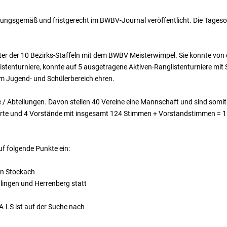
ungsgemäß und fristgerecht im BWBV-Journal veröffentlicht. Die Tages
ster der 10 Bezirks-Staffeln mit dem BWBV Meisterwimpel. Sie konnte von
glistenturniere, konnte auf 5 ausgetragene Aktiven-Ranglistenturniere mi
m Jugend- und Schülerbereich ehren.
e / Abteilungen. Davon stellen 40 Vereine eine Mannschaft und sind somi
erte und 4 Vorstände mit insgesamt 124 Stimmen + Vorstandstimmen =
uf folgende Punkte ein:
in Stockach
tlingen und Herrenberg statt
A-LS ist auf der Suche nach