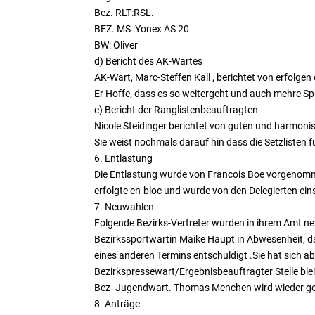
Bez. RLT:RSL.
BEZ. MS :Yonex AS 20
BW: Oliver
d) Bericht des AK-Wartes
AK-Wart, Marc-Steffen Kall , berichtet von erfolge
Er Hoffe, dass es so weitergeht und auch mehre Sp
e) Bericht der Ranglistenbeauftragten
Nicole Steidinger berichtet von guten und harmoni
Sie weist nochmals darauf hin dass die Setzlisten f
6. Entlastung
Die Entlastung wurde von Francois Boe vorgenomme
erfolgte en-bloc und wurde von den Delegierten ein
7. Neuwahlen
Folgende Bezirks-Vertreter wurden in ihrem Amt ne
Bezirkssportwartin Maike Haupt in Abwesenheit, d
eines anderen Termins entschuldigt .Sie hat sich ab
Bezirkspressewart/Ergebnisbeauftragter Stelle ble
Bez- Jugendwart. Thomas Menchen wird wieder ge
8. Anträge