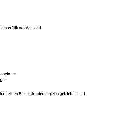
icht erfüllt worden sind.
sonplaner.
aben
r bei den Bezirksturnieren gleich geblieben sind.