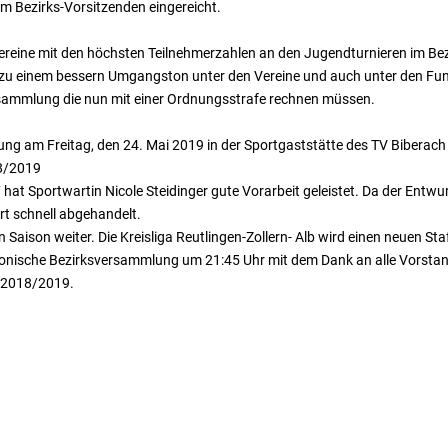
im Bezirks-Vorsitzenden eingereicht.
ereine mit den höchsten Teilnehmerzahlen an den Jugendturnieren im Bez
 zu einem bessern Umgangston unter den Vereine und auch unter den Fu
ersammlung die nun mit einer Ordnungsstrafe rechnen müssen.
g am Freitag, den 24. Mai 2019 in der Sportgaststätte des TV Biberach i
18/2019
 hat Sportwartin Nicole Steidinger gute Vorarbeit geleistet. Da der Entwurf
t schnell abgehandelt.
en Saison weiter. Die Kreisliga Reutlingen-Zollern- Alb wird einen neuen S
onische Bezirksversammlung um 21:45 Uhr mit dem Dank an alle Vorstand
n 2018/2019.