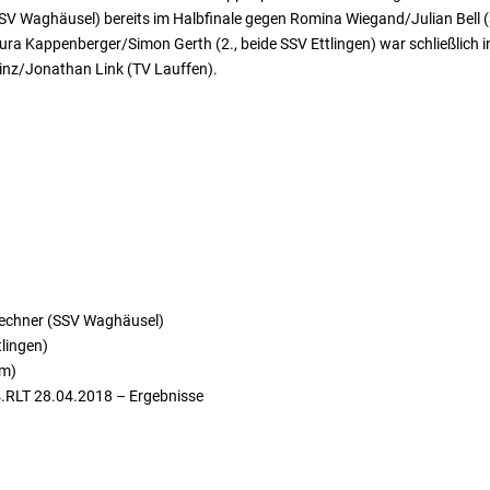
 Waghäusel) bereits im Halbfinale gegen Romina Wiegand/Julian Bell (3
ra Kappenberger/Simon Gerth (2., beide SSV Ettlingen) war schließlich i
einz/Jonathan Link (TV Lauffen).
Lechner (SSV Waghäusel)
lingen)
im)
 4.RLT 28.04.2018 – Ergebnisse