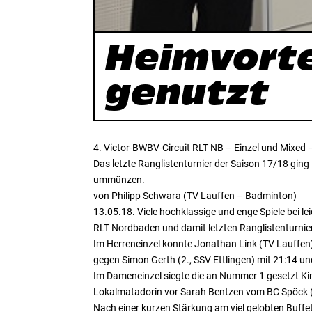
Heimvorte
genutzt
4. Victor-BWBV-Circuit RLT NB – Einzel und Mixed
Das letzte Ranglistenturnier der Saison 17/18 ging
ummünzen.
von Philipp Schwara (TV Lauffen – Badminton)
13.05.18. Viele hochklassige und enge Spiele bei l
RLT Nordbaden und damit letzten Ranglistenturnier
Im Herreneinzel konnte Jonathan Link (TV Lauffen
gegen Simon Gerth (2., SSV Ettlingen) mit 21:14 u
Im Dameneinzel siegte die an Nummer 1 gesetzt Kim
Lokalmatadorin vor Sarah Bentzen vom BC Spöck (
Nach einer kurzen Stärkung am viel gelobten Buf