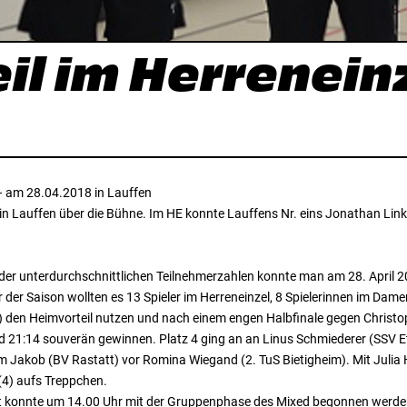
il im Herrenein
 – am 28.04.2018 in Lauffen
 in Lauffen über die Bühne. Im HE konnte Lauffens Nr. eins Jonathan Lin
eider unterdurchschnittlichen Teilnehmerzahlen konnte man am 28. April 
 der Saison wollten es 13 Spieler im Herreneinzel, 8 Spielerinnen im D
) den Heimvorteil nutzen und nach einem engen Halbfinale gegen Christo
nd 21:14 souverän gewinnen. Platz 4 ging an an Linus Schmiederer (SSV Et
 Jakob (BV Rastatt) vor Romina Wiegand (2. TuS Bietigheim). Mit Julia H
4) aufs Treppchen.
fet konnte um 14.00 Uhr mit der Gruppenphase des Mixed begonnen werde