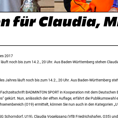
 für Claudia, M
res 2017
 läuft noch bis zum 14.2., 20 Uhr. Aus Baden-Württemberg stehen Claud
des Jahres läuft noch bis zum 14.2., 20 Uhr. Aus Baden-Württemberg st
 Fachzeitschrift BADMINTON SPORT in Kooperation mit dem Deutschen 
res“ gekürt. Nun, anlässlich der elften Auflage, erfährt die Publikumswahl
chsenenbereich (O19) ermittelt, können Sie nun auch in den Kategorien „U
 Schorndorf, U19), Claudia Vogelgsang (VfB Friedrichshafen, O35) und 