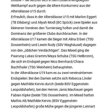
Double – sie setzten sich in dem zusammengelegten
Wettkampf auch gegen die ältere Konkurrenz aus der
Altersklasse U15 durch.
Erfreulich, dass in der Altersklasse U15 mit Marlon Eggert
(TB Dilsberg) und Aliyah Modl (BC Spöck) zwei Spieler aus
kleineren Vereinen den Turniersieg holten und damit die
Dominanz der größeren Clubs durchbrachen. In der
Altersklasse U17 kamen die Sieger mit Alina Erben (TSG
Dossenheim) und Lewin Rudy (SSV Waghäusel) dagegen
von den „üblichen Verdächtigen“. Das Mixed ging die
Paarung Lukas Gramm/Maya Schuba (TSG Heilbronn),
die sich im Endspiel gegen Nico Bernhard/Chiara
Bachthaler (TSG Weinheim) behaupteten.
In der Altersklasse U19 kam es zu zwei vereinsinternen
Endspielen: Bei den Damen setzte sich Rebecca Linder
gegen Mathilde Kervio durch (beide BSV Eggenstein-
Leopoldshafen), bei den Herren Janis Machauer gegen
Fabian Kipke (beide TSG Dossenheim). Im Mixed hatten
Mathis Alt/Mathilde Kervio (BSV Eggenstein-
Leopoldshafen) große Mühe gegen die jüngeren Lennart