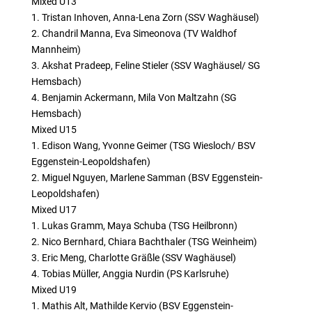
Mixed U13
1. Tristan Inhoven, Anna-Lena Zorn (SSV Waghäusel)
2. Chandril Manna, Eva Simeonova (TV Waldhof
Mannheim)
3. Akshat Pradeep, Feline Stieler (SSV Waghäusel/ SG
Hemsbach)
4. Benjamin Ackermann, Mila Von Maltzahn (SG
Hemsbach)
Mixed U15
1. Edison Wang, Yvonne Geimer (TSG Wiesloch/ BSV
Eggenstein-Leopoldshafen)
2. Miguel Nguyen, Marlene Samman (BSV Eggenstein-
Leopoldshafen)
Mixed U17
1. Lukas Gramm, Maya Schuba (TSG Heilbronn)
2. Nico Bernhard, Chiara Bachthaler (TSG Weinheim)
3. Eric Meng, Charlotte Gräßle (SSV Waghäusel)
4. Tobias Müller, Anggia Nurdin (PS Karlsruhe)
Mixed U19
1. Mathis Alt, Mathilde Kervio (BSV Eggenstein-