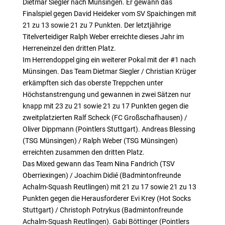
Dietmar Siegler nach Münsingen. Er gewann das
Finalspiel gegen David Heideker vom SV Spaichingen mit
21 zu 13 sowie 21 zu 7 Punkten. Der letztjährige
Titelverteidiger Ralph Weber erreichte dieses Jahr im
Herreneinzel den dritten Platz.
Im Herrendoppel ging ein weiterer Pokal mit der #1 nach
Münsingen. Das Team Dietmar Siegler / Christian Krüger
erkämpften sich das oberste Treppchen unter
Höchstanstrengung und gewannen in zwei Sätzen nur
knapp mit 23 zu 21 sowie 21 zu 17 Punkten gegen die
zweitplatzierten Ralf Scheck (FC Großschafhausen) /
Oliver Dippmann (Pointlers Stuttgart). Andreas Blessing
(TSG Münsingen) / Ralph Weber (TSG Münsingen)
erreichten zusammen den dritten Platz.
Das Mixed gewann das Team Nina Fandrich (TSV
Oberriexingen) / Joachim Didié (Badmintonfreunde
Achalm-Squash Reutlingen) mit 21 zu 17 sowie 21 zu 13
Punkten gegen die Herausforderer Evi Krey (Hot Socks
Stuttgart) / Christoph Potrykus (Badmintonfreunde
Achalm-Squash Reutlingen). Gabi Böttinger (Pointlers