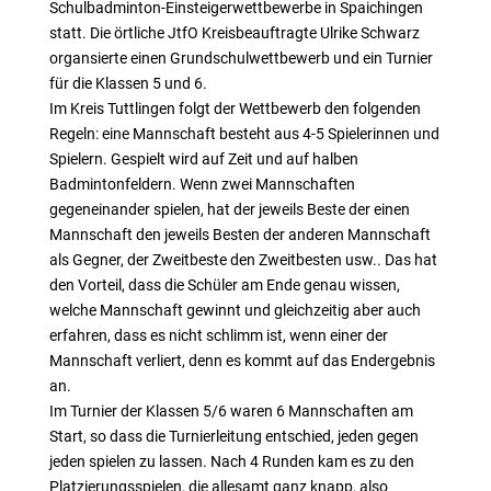
Schulbadminton-Einsteigerwettbewerbe in Spaichingen
statt. Die örtliche JtfO Kreisbeauftragte Ulrike Schwarz
organsierte einen Grundschulwettbewerb und ein Turnier
für die Klassen 5 und 6.
Im Kreis Tuttlingen folgt der Wettbewerb den folgenden
Regeln: eine Mannschaft besteht aus 4-5 Spielerinnen und
Spielern. Gespielt wird auf Zeit und auf halben
Badmintonfeldern. Wenn zwei Mannschaften
gegeneinander spielen, hat der jeweils Beste der einen
Mannschaft den jeweils Besten der anderen Mannschaft
als Gegner, der Zweitbeste den Zweitbesten usw.. Das hat
den Vorteil, dass die Schüler am Ende genau wissen,
welche Mannschaft gewinnt und gleichzeitig aber auch
erfahren, dass es nicht schlimm ist, wenn einer der
Mannschaft verliert, denn es kommt auf das Endergebnis
an.
Im Turnier der Klassen 5/6 waren 6 Mannschaften am
Start, so dass die Turnierleitung entschied, jeden gegen
jeden spielen zu lassen. Nach 4 Runden kam es zu den
Platzierungsspielen, die allesamt ganz knapp, also