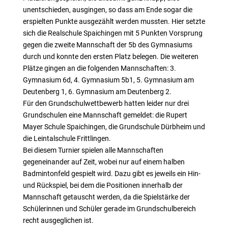
unentschieden, ausgingen, so dass am Ende sogar die
erspielten Punkte ausgezählt werden mussten. Hier setzte
sich die Realschule Spaichingen mit 5 Punkten Vorsprung
gegen die zweite Mannschaft der 5b des Gymnasiums
durch und konnte den ersten Platz belegen. Die weiteren
Plätze gingen an die folgenden Mannschaften: 3.
Gymnasium 6d, 4. Gymnasium 5b1, 5. Gymnasium am
Deutenberg 1, 6. Gymnasium am Deutenberg 2.
Für den Grundschulwettbewerb hatten leider nur drei
Grundschulen eine Mannschaft gemeldet: die Rupert
Mayer Schule Spaichingen, die Grundschule Dürbheim und
die Leintalschule Frittlingen.
Bei diesem Turnier spielen alle Mannschaften
gegeneinander auf Zeit, wobei nur auf einem halben
Badmintonfeld gespielt wird. Dazu gibt es jeweils ein Hin-
und Rückspiel, bei dem die Positionen innerhalb der
Mannschaft getauscht werden, da die Spielstärke der
Schülerinnen und Schüler gerade im Grundschulbereich
recht ausgeglichen ist.