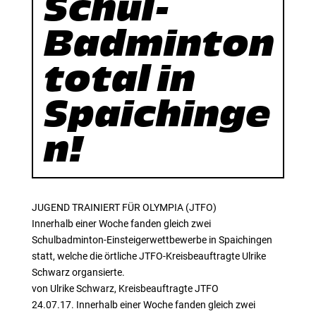
Schul-
Badminton
total in
Spaichinge
n!
JUGEND TRAINIERT FÜR OLYMPIA (JTFO)
Innerhalb einer Woche fanden gleich zwei
Schulbadminton-Einsteigerwettbewerbe in Spaichingen
statt, welche die örtliche JTFO-Kreisbeauftragte Ulrike
Schwarz organsierte.
von Ulrike Schwarz, Kreisbeauftragte JTFO
24.07.17. Innerhalb einer Woche fanden gleich zwei