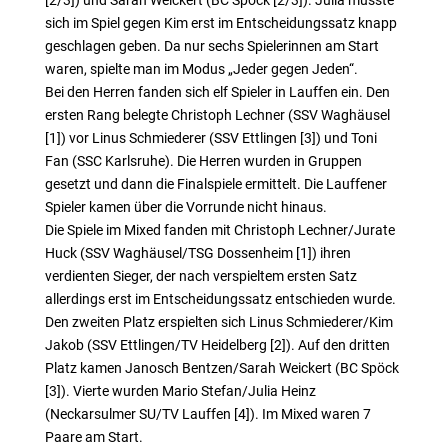
[2/3]) und Sarah Weickert (BC Spöck [2/3]). Julia musste
sich im Spiel gegen Kim erst im Entscheidungssatz knapp
geschlagen geben. Da nur sechs Spielerinnen am Start
waren, spielte man im Modus „Jeder gegen Jeden“.
Bei den Herren fanden sich elf Spieler in Lauffen ein. Den
ersten Rang belegte Christoph Lechner (SSV Waghäusel
[1]) vor Linus Schmiederer (SSV Ettlingen [3]) und Toni
Fan (SSC Karlsruhe). Die Herren wurden in Gruppen
gesetzt und dann die Finalspiele ermittelt. Die Lauffener
Spieler kamen über die Vorrunde nicht hinaus.
Die Spiele im Mixed fanden mit Christoph Lechner/Jurate
Huck (SSV Waghäusel/TSG Dossenheim [1]) ihren
verdienten Sieger, der nach verspieltem ersten Satz
allerdings erst im Entscheidungssatz entschieden wurde.
Den zweiten Platz erspielten sich Linus Schmiederer/Kim
Jakob (SSV Ettlingen/TV Heidelberg [2]). Auf den dritten
Platz kamen Janosch Bentzen/Sarah Weickert (BC Spöck
[3]). Vierte wurden Mario Stefan/Julia Heinz
(Neckarsulmer SU/TV Lauffen [4]). Im Mixed waren 7
Paare am Start.