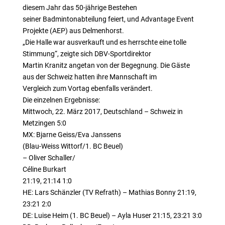
diesem Jahr das 50-jährige Bestehen
seiner Badmintonabteilung feiert, und Advantage Event
Projekte (AEP) aus Delmenhorst.
„Die Halle war ausverkauft und es herrschte eine tolle
Stimmung“, zeigte sich DBV-Sportdirektor
Martin Kranitz angetan von der Begegnung. Die Gäste
aus der Schweiz hatten ihre Mannschaft im
Vergleich zum Vortag ebenfalls verändert.
Die einzelnen Ergebnisse:
Mittwoch, 22. März 2017, Deutschland – Schweiz in
Metzingen 5:0
MX: Bjarne Geiss/Eva Janssens
(Blau-Weiss Wittorf/1. BC Beuel)
– Oliver Schaller/
Céline Burkart
21:19, 21:14 1:0
HE: Lars Schänzler (TV Refrath) – Mathias Bonny 21:19,
23:21 2:0
DE: Luise Heim (1. BC Beuel) – Ayla Huser 21:15, 23:21 3:0