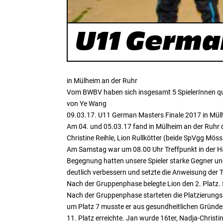
U11 Germa
in Mülheim an der Ruhr
Vom BWBV haben sich insgesamt 5 SpielerInnen qual
von Ye Wang
09.03.17. U11 German Masters Finale 2017 in Mül
Am 04. und 05.03.17 fand in Mülheim an der Ruhr d
Christine Reihle, Lion Rullkötter (beide SpVgg Mös
Am Samstag war um 08.00 Uhr Treffpunkt in der Halle
Begegnung hatten unsere Spieler starke Gegner und 
deutlich verbessern und setzte die Anweisung der T
Nach der Gruppenphase belegte Lion den 2. Platz. S
Nach der Gruppenphase starteten die Platzierungsspi
um Platz 7 musste er aus gesundheitlichen Gründen
11. Platz erreichte. Jan wurde 16ter, Nadja-Christi