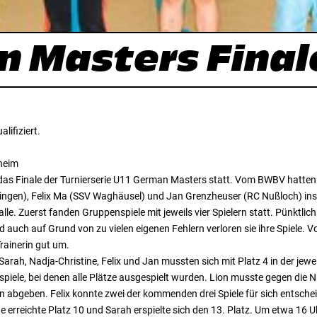
n Masters Final
ifiziert.
heim
as Finale der Turnierserie U11 German Masters statt. Vom BWBV hatten si
singen), Felix Ma (SSV Waghäusel) und Jan Grenzheuser (RC Nußloch) insge
. Zuerst fanden Gruppenspiele mit jeweils vier Spielern statt. Pünktlich 
auch auf Grund von zu vielen eigenen Fehlern verloren sie ihre Spiele. V
rainerin gut um.
arah, Nadja-Christine, Felix und Jan mussten sich mit Platz 4 in der jew
ele, bei denen alle Plätze ausgespielt wurden. Lion musste gegen die Nr. 
 abgeben. Felix konnte zwei der kommenden drei Spiele für sich entsche
ne erreichte Platz 10 und Sarah erspielte sich den 13. Platz. Um etwa 16 