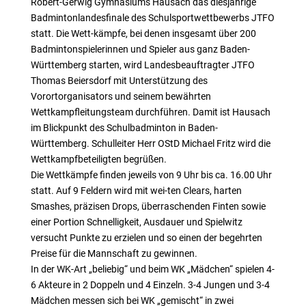
Robert-Gerwig Gymnasiums Hausach das diesjährige
Badmintonlandesfinale des Schulsportwettbewerbs JTFO
statt. Die Wett-kämpfe, bei denen insgesamt über 200
Badmintonspielerinnen und Spieler aus ganz Baden-
Württemberg starten, wird Landesbeauftragter JTFO
Thomas Beiersdorf mit Unterstützung des
Vorortorganisators und seinem bewährten
Wettkampfleitungsteam durchführen. Damit ist Hausach
im Blickpunkt des Schulbadminton in Baden-
Württemberg. Schulleiter Herr OStD Michael Fritz wird die
Wettkampfbeteiligten begrüßen.
Die Wettkämpfe finden jeweils von 9 Uhr bis ca. 16.00 Uhr
statt. Auf 9 Feldern wird mit wei-ten Clears, harten
Smashes, präzisen Drops, überraschenden Finten sowie
einer Portion Schnelligkeit, Ausdauer und Spielwitz
versucht Punkte zu erzielen und so einen der begehrten
Preise für die Mannschaft zu gewinnen.
In der WK-Art „beliebig“ und beim WK „Mädchen“ spielen 4-
6 Akteure in 2 Doppeln und 4 Einzeln. 3-4 Jungen und 3-4
Mädchen messen sich bei WK „gemischt“ in zwei