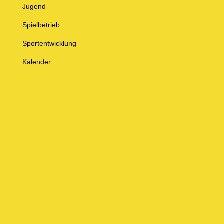
Jugend
Spielbetrieb
Sportentwicklung
Kalender
© Baden-Württembergischer Badminton Verband e.V.
Impressum
Datenschutz