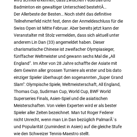
wird schnell erkennen, dass zwischen Federball und
Badminton ein gewaltiger Unterschied bestehtÂ…
Der Allerbeste der Besten… Noch steht das definitive
Teilnehmerfeld nicht fest, denn der Anmeldeschluss für die
Swiss Open ist Mitte Februar. Aber bereits jetzt kann der
Veranstalter mit Stolz vermelden, dass sich aktuell unter
anderem Lin Dan (33) angemeldet haben. Dieser
charismatische Chinese ist zweifacher Olympiasieger,
fünffacher Weltmeister und gewann sechs Mal die „All
England“. Im Alter von 28 Jahre schaffte der Asiate mit
dem Gewinn aller grossen Turniere als erster und bis dato
einziger Spieler überhaupt den sogenannten „Super Grand
Slam“: Olympische Spiele, Weltmeisterschaft, All England,
Thomas Cup, Sudirman Cup, World Cup, BWF World
Superseries Finals, Asien-Spiel und die asiatischen
Meisterschaften. Von vielen Experten wird er als bester
Spieler aller Zeiten bezeichnet. Man tut Roger Federer
nicht Unrecht, wenn man Lin Dan bezüglich PalmarÃ¨s
und Popularität (zumindest in Asien) auf die gleiche Stufe
wie den Schweizer Tennis-Maestro stellt.