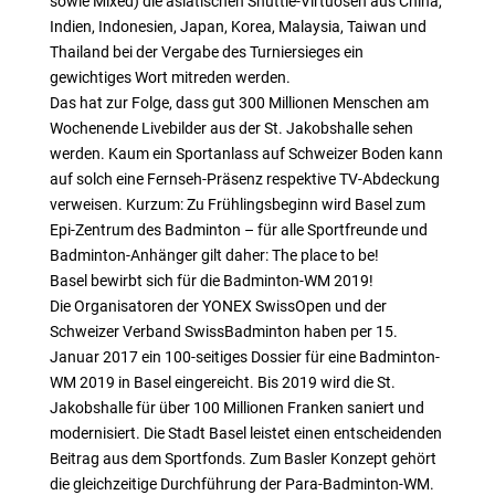
sowie Mixed) die asiatischen Shuttle-Virtuosen aus China,
Indien, Indonesien, Japan, Korea, Malaysia, Taiwan und
Thailand bei der Vergabe des Turniersieges ein
gewichtiges Wort mitreden werden.
Das hat zur Folge, dass gut 300 Millionen Menschen am
Wochenende Livebilder aus der St. Jakobshalle sehen
werden. Kaum ein Sportanlass auf Schweizer Boden kann
auf solch eine Fernseh-Präsenz respektive TV-Abdeckung
verweisen. Kurzum: Zu Frühlingsbeginn wird Basel zum
Epi-Zentrum des Badminton – für alle Sportfreunde und
Badminton-Anhänger gilt daher: The place to be!
Basel bewirbt sich für die Badminton-WM 2019!
Die Organisatoren der YONEX SwissOpen und der
Schweizer Verband SwissBadminton haben per 15.
Januar 2017 ein 100-seitiges Dossier für eine Badminton-
WM 2019 in Basel eingereicht. Bis 2019 wird die St.
Jakobshalle für über 100 Millionen Franken saniert und
modernisiert. Die Stadt Basel leistet einen entscheidenden
Beitrag aus dem Sportfonds. Zum Basler Konzept gehört
die gleichzeitige Durchführung der Para-Badminton-WM.