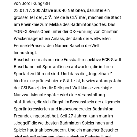
von Jordi Küng/SH
23.01.17. 300 Aktive aus 40 Nationen, darunter ein
grosser Teil der „CrÃ¨me de la CrÃ¨me“, machen die Stadt
am Rheinknie zum Mekka des Badmintonsportes. Das
YONEX Swiss Open unter der OK-Führung von Christian
Wackernagel ist ein Anlass, der dank der weltweiten
Fernseh-Präsenz den Namen Basel in die Welt
hinausträgt.
Basel ist mehr als nur eine Fussball- respektive FCB-Stadt.
Basel kann mit Sportanlässen aufwarten, die in ihren
Sportarten führend sind. Und dass die „Joggelihalle“
hierfür eine prädestinierte Stätte ist, bewies anfangs Jahr
der CSI Basel, der die Reitsport-Weltklasse vereinigte.
Nur zwei Monate später wird eine Veranstaltung
stattfinden, die sich längst im Bewusstsein der allgemein
Sportinteressierten und insbesondere der Badminton-
Freunde eingeprägt hat. Seit 27 Jahren kann man im
„Joggeli“ die weltbesten Badminton-Spielerinnen und -
Spieler hautnah bewundern. Und ein mancher Besucher