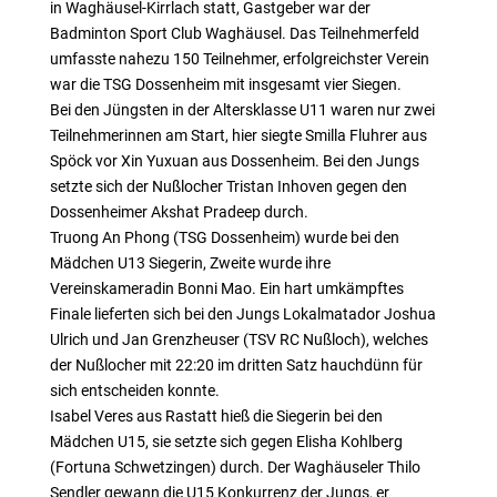
in Waghäusel-Kirrlach statt, Gastgeber war der
Badminton Sport Club Waghäusel. Das Teilnehmerfeld
umfasste nahezu 150 Teilnehmer, erfolgreichster Verein
war die TSG Dossenheim mit insgesamt vier Siegen.
Bei den Jüngsten in der Altersklasse U11 waren nur zwei
Teilnehmerinnen am Start, hier siegte Smilla Fluhrer aus
Spöck vor Xin Yuxuan aus Dossenheim. Bei den Jungs
setzte sich der Nußlocher Tristan Inhoven gegen den
Dossenheimer Akshat Pradeep durch.
Truong An Phong (TSG Dossenheim) wurde bei den
Mädchen U13 Siegerin, Zweite wurde ihre
Vereinskameradin Bonni Mao. Ein hart umkämpftes
Finale lieferten sich bei den Jungs Lokalmatador Joshua
Ulrich und Jan Grenzheuser (TSV RC Nußloch), welches
der Nußlocher mit 22:20 im dritten Satz hauchdünn für
sich entscheiden konnte.
Isabel Veres aus Rastatt hieß die Siegerin bei den
Mädchen U15, sie setzte sich gegen Elisha Kohlberg
(Fortuna Schwetzingen) durch. Der Waghäuseler Thilo
Sendler gewann die U15 Konkurrenz der Jungs, er