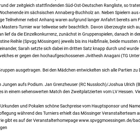
grund der zeitgleich stattfindenden Süd-Ost-Deutschen Rangliste, so trat
m Wochenende im sächsischen Annaberg-Buchholz an. Neben Spielern au
e Teilnehmer nebst Anhang waren aufgrund langer Anfahrt bereits am Fr
Masters-Turnier war teilweise sehr beachtlich. Davon überzeugte sich a
 lief da die Einzelkonkurrenz, zunächst in Gruppenspielen, danach in 
istine Reihle (Spvgg Mössingen) jeweils bis ins Halbfinale, beide musste
einander, Sarah setzte sich dabei im dritten Satz knapp durch und wurde d
 welches er gegen den hochaufgeschossenen Jivithesh Anagani (TG Unterl
ruppen ausgetragen. Bei den Mädchen entwickelten sich alle Partien zu 
en Jungen aufs Podium. Jan Grenzheuser (RC Nussloch)/Joshua Ulrich (
tzes in einem sehenswerten Match den Zweitplatzierten vom LV Hessen. V
en Urkunden und Pokalen schöne Sachpreise vom Hauptsponsor und Nam
flegung während des Turniers erhielt das Mössinger Veranstalterteam a
erie gibt es auf der Veranstalterhomepage www.spvggmoessingen.de/bad
ngen