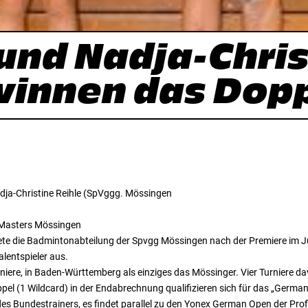
 und Nadja-Chri
winnen das Dop
adja-Christine Reihle (SpVggg. Mössingen
 Masters Mössingen
te die Badmintonabteilung der Spvgg Mössingen nach der Premiere im Ju
alentspieler aus.
niere, in Baden-Württemberg als einziges das Mössinger. Vier Turniere da
ppel (1 Wildcard) in der Endabrechnung qualifizieren sich für das „Germa
s Bundestrainers, es findet parallel zu den Yonex German Open der Prof