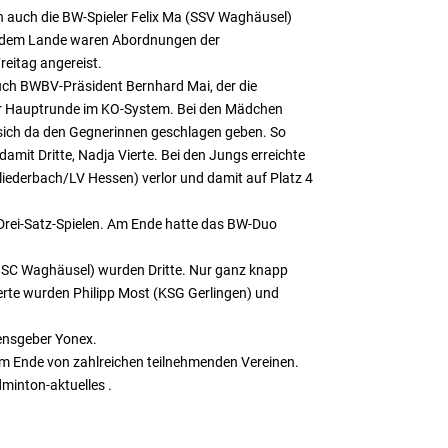
en auch die BW-Spieler Felix Ma (SSV Waghäusel)
s dem Lande waren Abordnungen der
eitag angereist.
uch BWBV-Präsident Bernhard Mai, der die
der Hauptrunde im KO-System. Bei den Mädchen
n sich da den Gegnerinnen geschlagen geben. So
amit Dritte, Nadja Vierte. Bei den Jungs erreichte
iederbach/LV Hessen) verlor und damit auf Platz 4
Drei-Satz-Spielen. Am Ende hatte das BW-Duo
BSC Waghäusel) wurden Dritte. Nur ganz knapp
ierte wurden Philipp Most (KSG Gerlingen) und
ensgeber Yonex.
m Ende von zahlreichen teilnehmenden Vereinen.
minton-aktuelles .