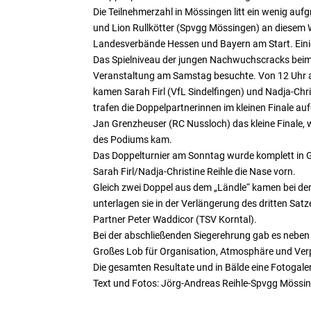
Die Teilnehmerzahl in Mössingen litt ein wenig auf
und Lion Rullkötter (Spvgg Mössingen) an diese
Landesverbände Hessen und Bayern am Start. Einig
Das Spielniveau der jungen Nachwuchscracks beim 
Veranstaltung am Samstag besuchte. Von 12 Uhr an
kamen Sarah Firl (VfL Sindelfingen) und Nadja-Chr
trafen die Doppelpartnerinnen im kleinen Finale auf
Jan Grenzheuser (RC Nussloch) das kleine Finale,
des Podiums kam.
Das Doppelturnier am Sonntag wurde komplett in G
Sarah Firl/Nadja-Christine Reihle die Nase vorn.
Gleich zwei Doppel aus dem „Ländle“ kamen bei d
unterlagen sie in der Verlängerung des dritten Sa
Partner Peter Waddicor (TSV Korntal).
Bei der abschließenden Siegerehrung gab es neb
Großes Lob für Organisation, Atmosphäre und Verp
Die gesamten Resultate und in Bälde eine Fotogal
Text und Fotos: Jörg-Andreas Reihle-Spvgg Mössi