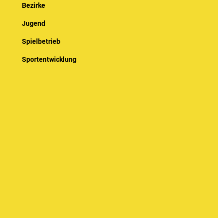
Bezirke
Jugend
Spielbetrieb
Sportentwicklung
Kalender
© Baden-Württembergischer Badminton Verband e.V.
Impressum
Datenschutz