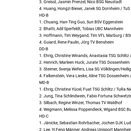
3. Greissl, Jasmin Prenzel, Nico BSG Neustadt
4. Huang, Hongzi Bieser, Janek SG Dornheim / Tu
HD-B
1. Chuang, Han-Ting Guo, Sun BSV Eggenstein
2. Bhatti, Adil Sperfeldt, Tobias UBC Mannheim
3. Hoffmann, Tim Weygand, Tim VFL Marburg / BS
4. Guiard, Rene Paulin, Jörg TV Bensheim
DD-B
1. Ehrig, Christine Winands, Anastasia TSG Schlit
2. Henrich, Marleen Huck, Jurate TSG Dossenheim
3. Steimer, Svenja Wefers, Lisa SG Völklingen/Heil
4. Falkenstein, Vera Lieske, Aline TSG Dossenheim
MD-B
1. Ehrig, Christine Yücel, Fuat TSG Schlitz / TuRa 
2. Jung, Tina Schlindwein, Fabio Fortuna Schwetz
3. Silbach, Regine Winzer, Thomas TV Waldhof
4. Wegmann, Melissa Poppendieck, Wigand BSC Bu
HD-C
1. Jänicke, Sebastian Rohrbacher, Jochen DJK Lu
2. Lee, Yi Feng Männer, Andreas Unisport Mannhe