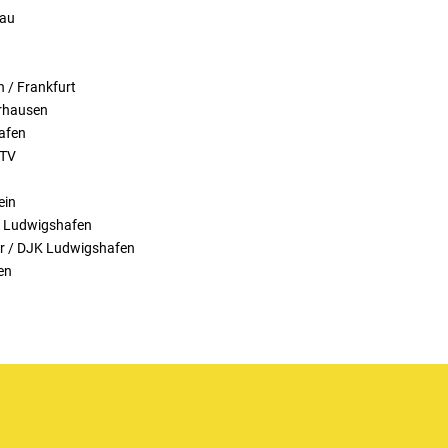
rau
n / Frankfurt
arhausen
hafen
 TV
ein
JK Ludwigshafen
er / DJK Ludwigshafen
en