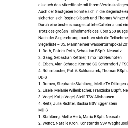
als auch das Mixedfinale mit Ihrem Vereinskollege
Auch der Gastgeber konnte sich in die Siegerliste 
sicherten sich Regine Silbach und Thomas Winzer d
Durch eine bestens ausgestattete Cafeteria und ein
Trotz des großen Teilnehmerfeldes, über 250 ausget
Nach der Siegerehrung machten sich die Teilnehme
Siegerliste – 35. Mannheimer Wasserturmpokal 2
1. Roth, Patrick Roth, Sebastian BSpfr. Neusatz
2. Gaag, Sebastian Kettner, Timo TuS Neuhofen
3. Erben, Alan Schade, Konrad SG Schorndorf / T
4. Röhrnbacher, Patrik Schlossarek, Thomas BSpfr
DD-S
1. Romen, Stephanie Stahlberg, Mette TV Dillingen 
2. Eisele, Melanie Willenbacher, Franziska BSpfr. N
3. Vogel, Katja Vogel, Steffi TSV Altshausen
4. Reitz, Julia Richter, Saskia BSV Eggenstein
MD-S
1. Stahlberg, Mette Herb, Mario BSpfr. Neusatz
2. Wendt, Natalie Kron, Konstantin SSV Waghäusel