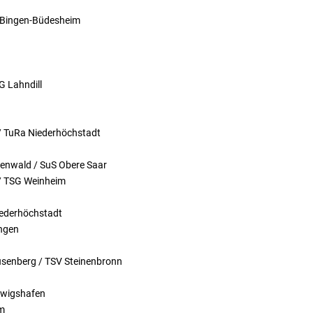
S Bingen-Büdesheim
G Lahndill
z / TuRa Niederhöchstadt
igenwald / SuS Obere Saar
 / TSG Weinheim
Niederhöchstadt
ingen
senberg / TSV Steinenbronn
dwigshafen
im