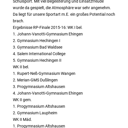
Schulsport. Mit viel Begeisterung und Einsatzfreude
wurde da gespielt, die Atmosphäre war sehr angenehm.
Da liegt für unsere Sportart m.E. ein großes Potential noch
brach.
Ergebnisse RP-Finale 2015-16: WK I bel.
1. Johann-Vanotti-Gymnasium Ehingen
2. Gymnasium Hechingen I
3. Gymnasium Bad Waldsee
4. Salem International College
5. Gymnasium Hechingen II
WK II bel.
1. Rupert-Neß-Gymnasium Wangen
2. Merian-GMS Dußlingen
3. Progymnasium Altshausen
4. Johann-Vanotti-Gymnasium Ehingen
WK II gem.
1. Progymnasium Altshausen
2. Gymnasium Laupheim
WK II Mäd.
1. Progymnasium Altshausen