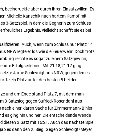
ch, beeindruckte aber durch ihren Einsatzwillen. Es
egen Michelle Kanschik nach hartem Kampf mit
tes 3-Satzspiel, in dem die Gegnerin zum Schluss
freuliches Ergebnis, vielleicht schafft sie es bei
ualifizieren. Auch, wenn zum Schluss nur Platz 14
aus NRW legte er los wie die Feuerwehr. Doch trotz
amburg reichte es sogar zu einem Satzgewinn,
hnte Erfolgserlebnis! Mit 21:18,21:17 ging
 gesetzte Jarne Schlevoigt aus NRW, gegen den es
rfte ein Platz unter den besten 8 bei der
tze und am Ende stand Platz 7, mit dem man
em 3-Satzsieg gegen Sufried/Rosendahl aus
s nach einer klaren Sache für Zimmermann/Bihler
nd es ging hin und her. Die entscheidende Wende
nd diesen 3.Satz mit 16:21. Auch das nächste Spiel
gab es dann den 2. Sieg. Gegen Schlevoigt/Meyer