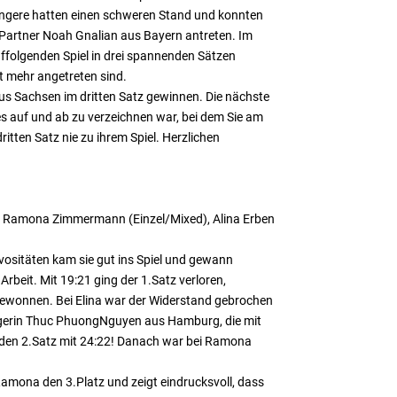
jüngere hatten einen schweren Stand und konnten
 Partner Noah Gnalian aus Bayern antreten. Im
uffolgenden Spiel in drei spannenden Sätzen
t mehr angetreten sind.
aus Sachsen im dritten Satz gewinnen. Die nächste
es auf und ab zu verzeichnen war, bei dem Sie am
itten Satz nie zu ihrem Spiel. Herzlichen
n Ramona Zimmermann (Einzel/Mixed), Alina Erben
vositäten kam sie gut ins Spiel und gewann
beit. Mit 19:21 ging der 1.Satz verloren,
 gewonnen. Bei Elina war der Widerstand gebrochen
siegerin Thuc PhuongNguyen aus Hamburg, die mit
 den 2.Satz mit 24:22! Danach war bei Ramona
 Ramona den 3.Platz und zeigt eindrucksvoll, dass