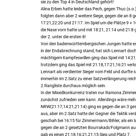
sie zu den Top 4 in Deutschland gehört!
Alina Erben hatte leider das Pech, gegen Thuc (s.o.
folgten dann aber 2 weitere Siege, gegen die an 8
17:21,22:20 und 21:17. Im Spiel um die Plätze 9 + 
die Nase vorn hatte und mit 18:21, 21:14 und 21:8 ge
der 2. unter die ersten 8!
Von den badenwürttembergischen Jungen hatte es led
in der Endabrechnung stand, hat sich Lennart doch 
mächtigem Kampfeswillen ging das Spiel mit 14:21
trotzdem ging das Spiel mit 21:18,17:21,16:21 ver
Lennart als verdienter Sieger vom Feld und durfte 
immerhin im 2.Satz zu einer Satzverlängerung reicht
2.Rangliste durchaus möglich sein.
In der Mixedkonkurrenz traten nur Ramona Zimmerm
zunächst zufrieden sein kann. Allerdings wäre me
NRW(21:17,14:21,21:14) ging es gegen die an 3 ge
aus, aber im 2.Satz hatte der Gegner die Taktik v
geschah bei 16:15 für Zimmermann/Bihler, als ein la
gegen die an 2 gesetzten Bourrakadi/Folgmann aus 
gab es einen 21:18,16:21,21:15 Sieg und Platz 7.