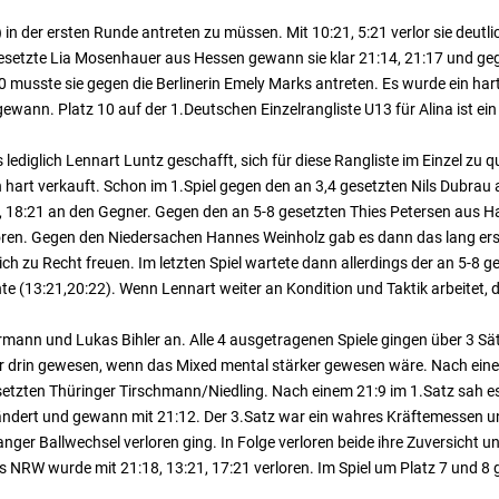
) in der ersten Runde antreten zu müssen. Mit 10:21, 5:21 verlor sie deutli
 gesetzte Lia Mosenhauer aus Hessen gewann sie klar 21:14, 21:17 und g
10 musste sie gegen die Berlinerin Emely Marks antreten. Es wurde ein har
wann. Platz 10 auf der 1.Deutschen Einzelrangliste U13 für Alina ist ein er
iglich Lennart Luntz geschafft, sich für diese Rangliste im Einzel zu q
hart verkauft. Schon im 1.Spiel gegen den an 3,4 gesetzten Nils Dubrau 
, 18:21 an den Gegner. Gegen den an 5-8 gesetzten Thies Petersen aus H
loren. Gegen den Niedersachen Hannes Weinholz gab es dann das lang erse
sich zu Recht freuen. Im letzten Spiel wartete dann allerdings der an 5-8
e (13:21,20:22). Wenn Lennart weiter an Kondition und Taktik arbeitet, dü
ann und Lukas Bihler an. Alle 4 ausgetragenen Spiele gingen über 3 Sä
hr drin gewesen, wenn das Mixed mental stärker gewesen wäre. Nach ein
setzten Thüringer Tirschmann/Niedling. Nach einem 21:9 im 1.Satz sah e
erändert und gewann mit 21:12. Der 3.Satz war ein wahres Kräftemessen u
nger Ballwechsel verloren ging. In Folge verloren beide ihre Zuversicht u
NRW wurde mit 21:18, 13:21, 17:21 verloren. Im Spiel um Platz 7 und 8 