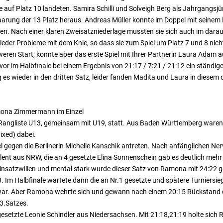
 auf Platz 10 landeten. Samira Schilli und Solveigh Berg als Jahrgangs
aarung der 13 Platz heraus. Andreas Müller konnte im Doppel mit seinem
pten. Nach einer klaren Zweisatzniederlage mussten sie sich auch im dara
eder Probleme mit dem Knie, so dass sie zum Spiel um Platz 7 und 8 nich
eren Start, konnte aber das erste Spiel mit Ihrer Partnerin Laura Adam 
or im Halbfinale bei einem Ergebnis von 21:17 / 7:21 / 21:12 ein ständig
s wieder in den dritten Satz, leider fanden Madita und Laura in diesem dr
amona Zimmermann im Einzel
-Rangliste U13, gemeinsam mit U19, statt. Aus Baden Württemberg ware
Mixed) dabei.
 gegen die Berlinerin Michelle Kanschik antreten. Nach anfänglichen Ner
nt aus NRW, die an 4 gesetzte Elina Sonnenschein gab es deutlich mehr Ar
 Einsatzwillen und mental stark wurde dieser Satz von Ramona mit 24:22
3. Im Halbfinale wartete dann die an Nr.1 gesetzte und spätere Turnier
in war. Aber Ramona wehrte sich und gewann nach einem 20:15 Rückstand
 3.Satzes.
 gesetzte Leonie Schindler aus Niedersachsen. Mit 21:18,21:19 holte sich